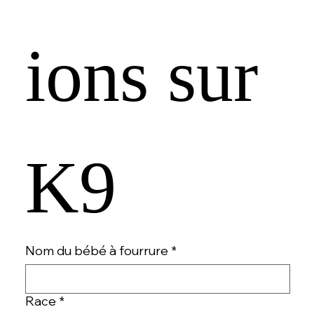
ions sur 
K9
Nom du bébé à fourrure
*
Race
*