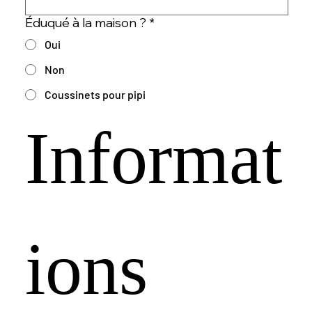
Éduqué à la maison ?
*
Oui
Non
Coussinets pour pipi
Informat
ions 