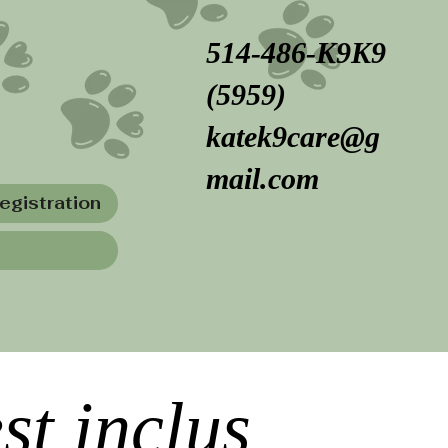
514-486-K9K9
(5959)
katek9care@g
mail.com
egistration
st inclus