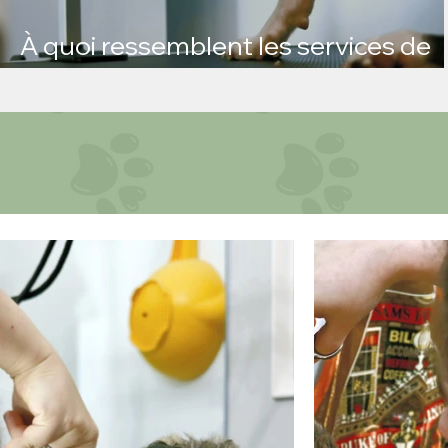
À quoi ressemblent les services de
toilettage chez Kate's K9 Care ?