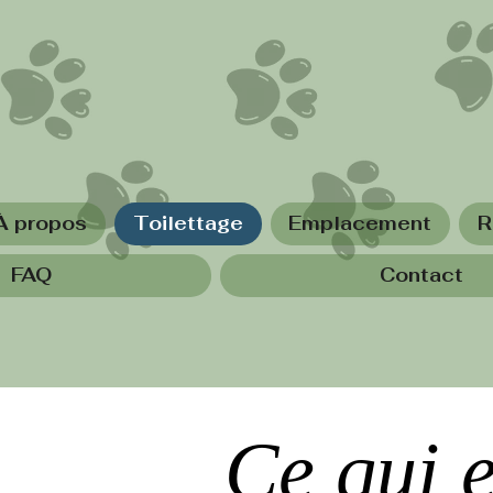
À propos
Toilettage
Emplacement
R
FAQ
Contact
Ce qui e