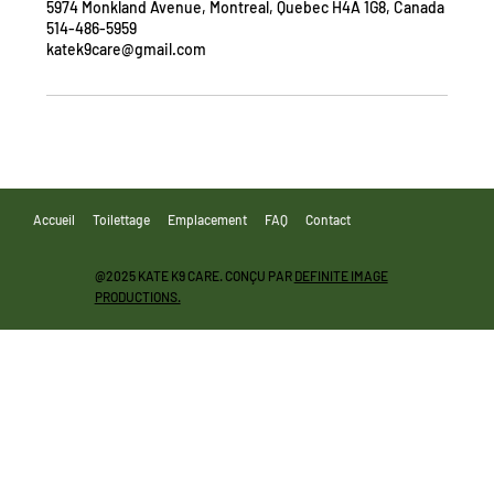
5974 Monkland Avenue, Montreal, Quebec H4A 1G8, Canada
514-486-5959
katek9care@gmail.com
Accueil
Toilettage
Emplacement
FAQ
Contact
@2025 KATE K9 CARE. CONÇU PAR
DEFINITE IMAGE
PRODUCTIONS.