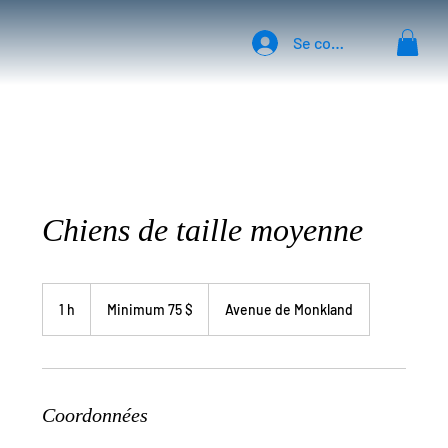
Se connecter
Chiens de taille moyenne
Minimum
75
1 h
1
Minimum 75 $
Avenue de Monkland
$
Coordonnées